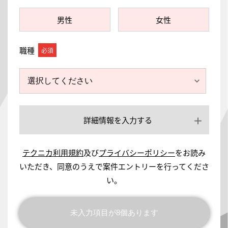
男性
女性
職種
詳細情報を入力する
テクニカ利用規約
及び
プライバシーポリシー
をお読み
いただき、同意のうえで案件エントリーを行ってくださ
い。
同意の上、確認画面へ
未入力項目が
8
個あります