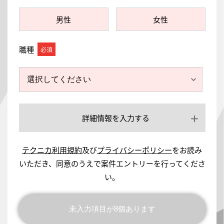
男性
女性
職種
詳細情報を入力する
テクニカ利用規約
及び
プライバシーポリシー
をお読み
いただき、同意のうえで案件エントリーを行ってくださ
い。
同意の上、確認画面へ
未入力項目が
8
個あります