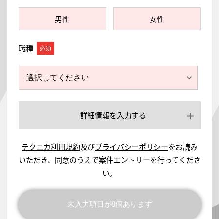
男性
女性
職種
詳細情報を入力する
テクニカ利用規約
及び
プライバシーポリシー
をお読み
いただき、同意のうえで案件エントリーを行ってくださ
い。
同意の上、確認画面へ
未入力項目が
8
個あります