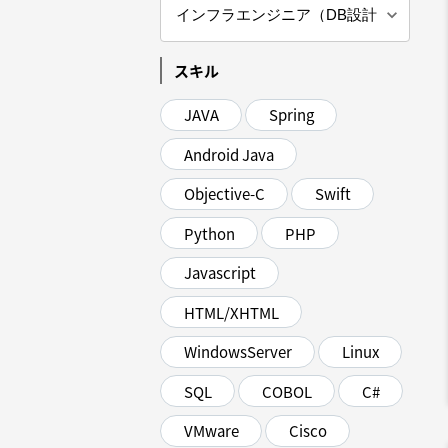
スキル
JAVA
Spring
Android Java
Objective-C
Swift
Python
PHP
Javascript
HTML/XHTML
WindowsServer
Linux
SQL
COBOL
C#
VMware
Cisco