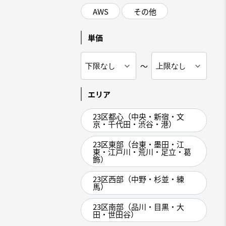
AWS
その他
単価
～
エリア
23区都心（中央・新宿・文
京・千代田・渋谷・港）
23区東部（台東・墨田・江
東・江戸川・荒川・足立・葛
飾）
23区西部（中野・杉並・練
馬）
23区南部（品川・目黒・大
田・世田谷）