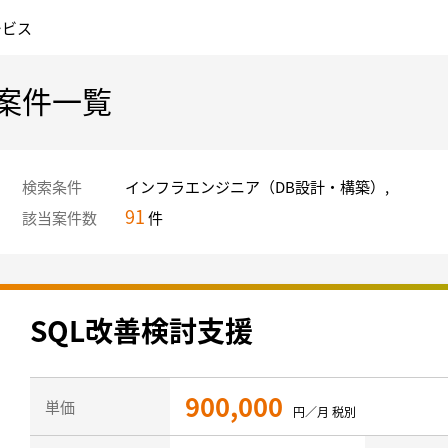
ービス
案件一覧
検索条件
インフラエンジニア（DB設計・構築）,
91
該当案件数
件
SQL改善検討支援
900,000
単価
円／月 税別