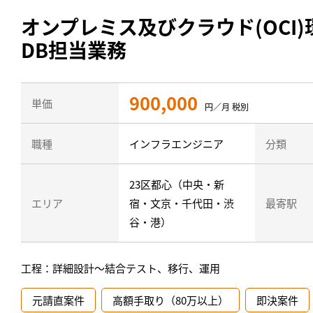
オンプレミス及びクラウド(OCI)環
DB担当業務
900,000
単価
円／月 税別
職種
インフラエンジニア
分類
23区都心（中央・新
エリア
宿・文京・千代田・渋
最寄駅
谷・港）
工程：詳細設計～結合テスト、移行、運用
元請直案件
高額手取り（80万以上）
即決案件