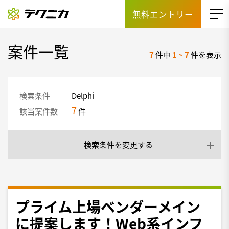
無料エントリー
案件一覧
7
件中
1
~
7
件を表示
検索条件
Delphi
7
該当案件数
件
検索条件を変更する
プライム上場ベンダーメイン
に提案します！Web系インフ