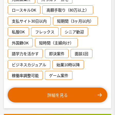
ロースキルOK
高額手取り（80万以上）
支払サイト30日以内
短期間（3ヶ月以内）
私服OK
フレックス
シニア歓迎
外国籍OK
短時間（主婦向け）
語学力を活かす
即決案件
面談1回
ビジネスカジュアル
始業10時以降
稼働率調整可能
ゲーム案件
詳細を見る