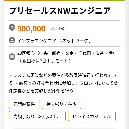
プリセールスNWエンジニア
900,000
円／月 税別
インフラエンジニア
（
ネットワーク
）
23区都心（中央・新宿・文京・千代田・渋谷・港）
（
飯田橋週2日＋リモート
）
・システム更改などの案件が多数同時進行で行われてい
る ・顧客との打ち合わせに参加し、フロントに立って要
件定義などを実施し案件化を行う
元請直案件
持ち帰り・在宅
高額手取り（80万以上）
ビジネスカジュアル