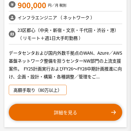
900,000
円／月 税別
インフラエンジニア
（
ネットワーク
）
23区都心（中央・新宿・文京・千代田・渋谷・港）
（
リモート＋週1日大手町勤務
）
データセンタおよび国内外数千拠点のWAN、Azure／AWS
基盤ネットワーク整備を担うセンターNW部門の上流支援
案件。 FY25計画実行およびFY26～FY28中期計画推進に向
け、企画・設計・構築・各種調整／管理をご...
高額手取り（80万以上）
詳細を見る