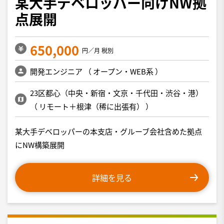
某大手デベロッパー向けNW拠
点展開
650,000
円／月 税別
開発エンジニア
（
オープン・WEB系
）
23区都心（中央・新宿・文京・千代田・渋谷・港）
（
リモート＋根津（稀に出張有）
）
某大手デベロッパーの本支店・グルーブ会社含めた拠点
にNW構築展開
詳細を見る