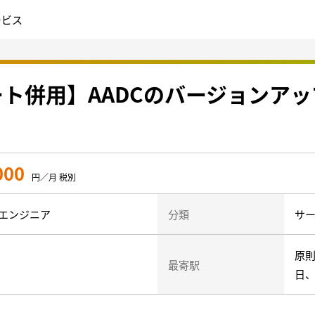
ービス
ート併用】AADCのバージョンアップ
000
円／月 税別
エンジニア
分類
サ
原
最寄駅
日、