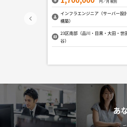
／月 税別
円／月 税別
ア（サーバー設計・
インフラエンジニア（サーバー設
構築）
目黒・大田・世田
23区南部（品川・目黒・大田・世
谷）
あ
ご