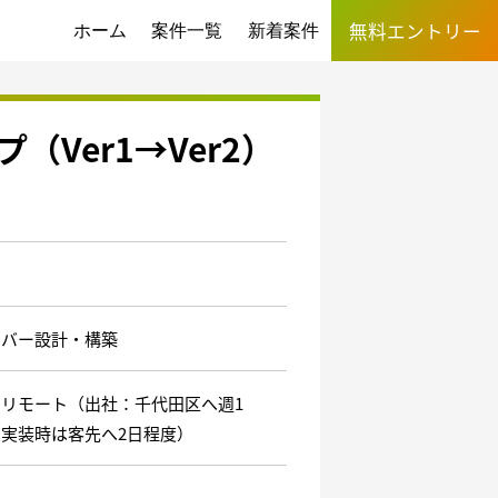
無料エントリー
ホーム
案件一覧
新着案件
（Ver1→Ver2）
ーバー設計・構築
則リモート（出社：千代田区へ週1
実装時は客先へ2日程度）