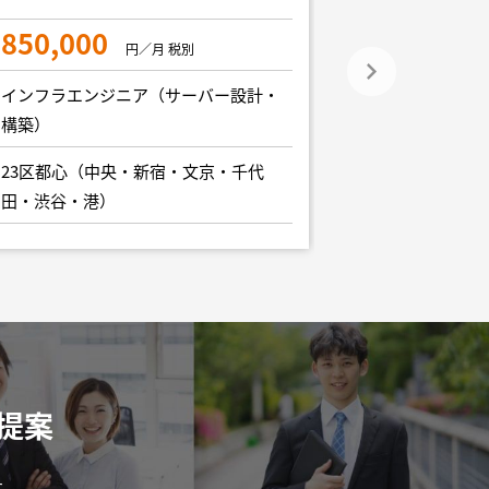
850,000
円／月 税別
インフラエンジ
構築）
インフラエンジニア（サーバー設計・
構築）
23区都心（中
田・渋谷・港）
23区都心（中央・新宿・文京・千代
田・渋谷・港）
提案
す。