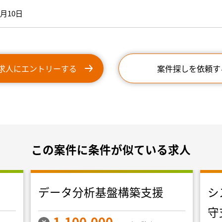
8月10日
求人にエントリーする
案件探しを依頼す
この案件に条件が似ている求人
データ分析基盤構築支援
シ
守
1,100,000