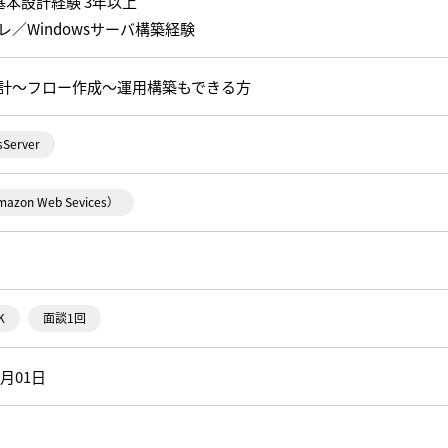
e基本設計経験 3年以上
レ／Windowsサーバ構築経験
計～フロー作成～運用構築もできる方
Server
azon Web Sevices）
K
面談1回
0月01日