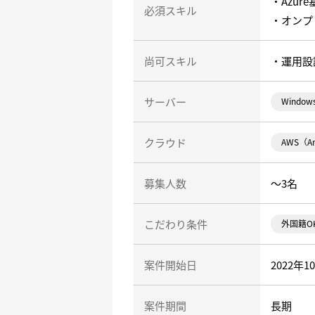
・Azur
必須スキル
・オンプ
尚可スキル
・運用設
サーバー
Windows
クラウド
AWS（Am
募集人数
～3名
こだわり条件
外国籍O
案件開始日
2022年1
案件期間
長期