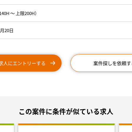
40H ～ 上限200H）
9月20日
求人にエントリーする
案件探しを依頼す
この案件に条件が似ている求人