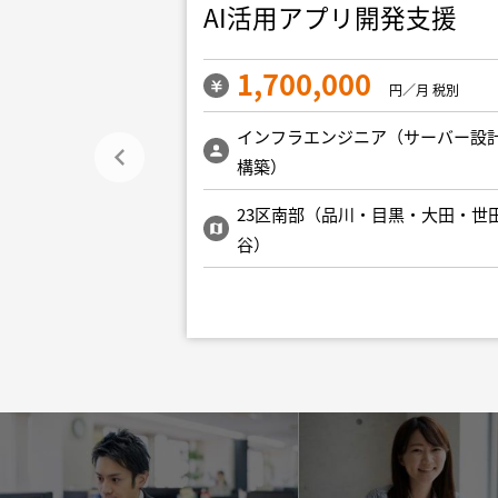
AI活用アプリ開発支援
1,700,000
／月 税別
円／月 税別
ア（サーバー設計・
インフラエンジニア（サーバー設
構築）
目黒・大田・世田
23区南部（品川・目黒・大田・世
谷）