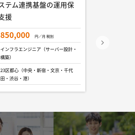
ステム連携基盤の運用保
AWS設計業
支援
1,200,0
850,000
円／月 税別
インフラエンジ
構築）
インフラエンジニア（サーバー設計・
構築）
23区都心（中
田・渋谷・港）
23区都心（中央・新宿・文京・千代
田・渋谷・港）