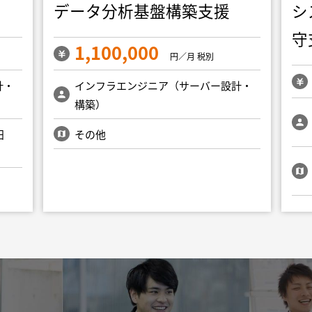
データ分析基盤構築支援
シ
守
1,100,000
円／月 税別
計・
インフラエンジニア（サーバー設計・
構築）
田
その他