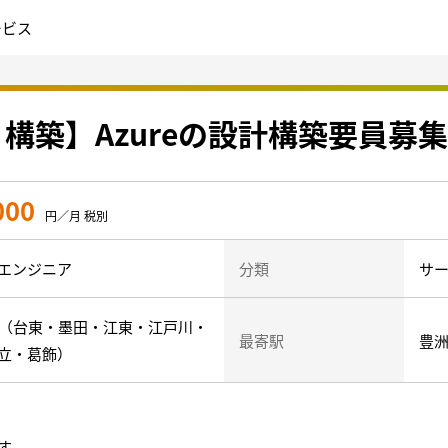
ービス
・構築】Azureの設計構築要員募集
000
円／月 税別
エンジニア
分類
サ
部（台東・墨田・江東・江戸川・
最寄駅
豊
立・葛飾）
す。