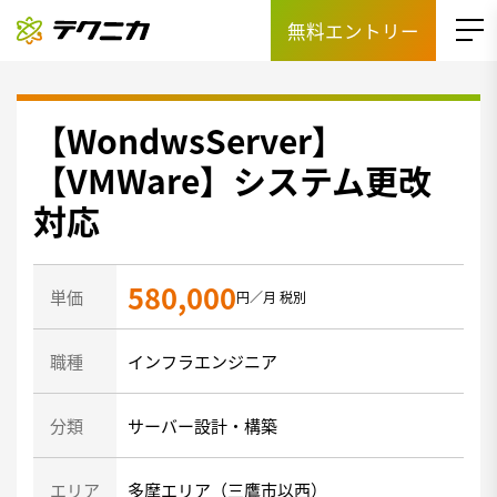
無料エントリー
【WondwsServer】
【VMWare】システム更改
対応
580,000
単価
円／月 税別
職種
インフラエンジニア
分類
サーバー設計・構築
エリア
多摩エリア（三鷹市以西）