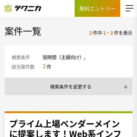
無料エントリー
案件一覧
2
件中
1
~
2
件を表示
検索条件
短時間（主婦向け）,
2
該当案件数
件
検索条件を変更する
プライム上場ベンダーメイン
に提案します！Web系インフ