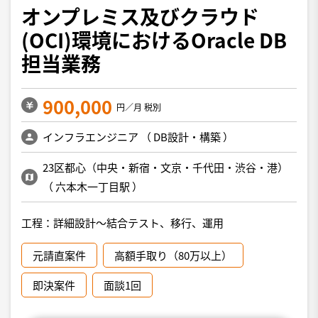
オンプレミス及びクラウド
(OCI)環境におけるOracle DB
担当業務
900,000
円／月 税別
インフラエンジニア
（
DB設計・構築
）
23区都心（中央・新宿・文京・千代田・渋谷・港）
（
六本木一丁目駅
）
工程：詳細設計～結合テスト、移行、運用
元請直案件
高額手取り（80万以上）
即決案件
面談1回