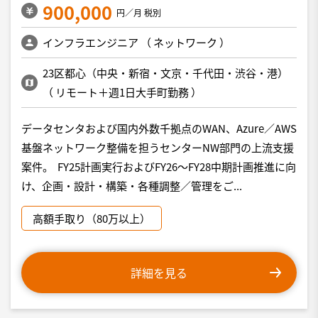
900,000
円／月 税別
インフラエンジニア
（
ネットワーク
）
23区都心（中央・新宿・文京・千代田・渋谷・港）
（
リモート＋週1日大手町勤務
）
データセンタおよび国内外数千拠点のWAN、Azure／AWS
基盤ネットワーク整備を担うセンターNW部門の上流支援
案件。 FY25計画実行およびFY26～FY28中期計画推進に向
け、企画・設計・構築・各種調整／管理をご...
高額手取り（80万以上）
詳細を見る