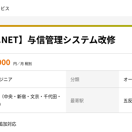
ービス
SP.NET】与信管理システム改修
000
円／月 税別
ジニア
分類
オー
心（中央・新宿・文京・千代田・
最寄駅
五
）
追加対応