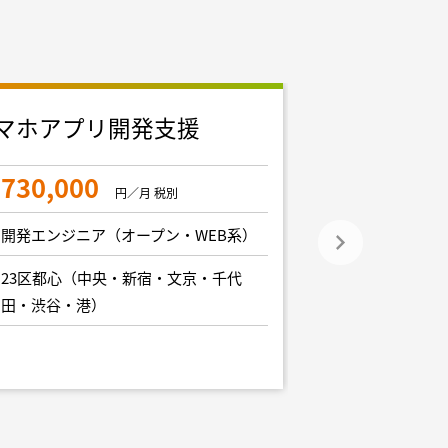
マホアプリ開発支援
フルスタッ
集
730,000
円／月 税別
900,000
開発エンジニア（オープン・WEB系）
開発エンジニア
23区都心（中央・新宿・文京・千代
田・渋谷・港）
23区都心（中
田・渋谷・港）