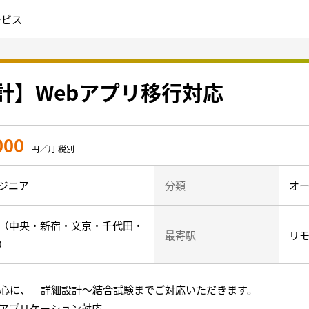
ービス
設計】Webアプリ移行対応
000
円／月 税別
ジニア
分類
オー
心（中央・新宿・文京・千代田・
最寄駅
リモ
）
を中心に、 詳細設計〜結合試験までご対応いただきます。
のアプリケーション対応