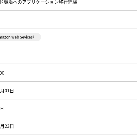
ド環境へのアプリケーション移行経験
azon Web Sevices）
00
5月01日
0H
4月23日