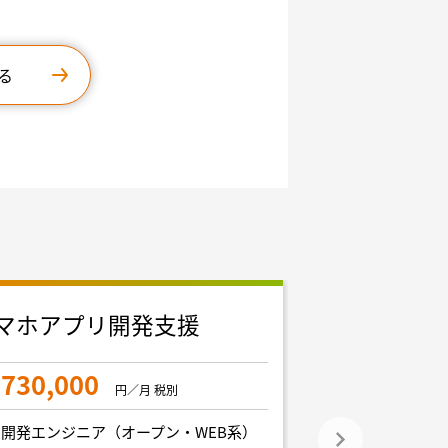
る
マホアプリ開発支援
フルスタッ
集
730,000
円／月 税別
900,000
開発エンジニア（オープン・WEB系）