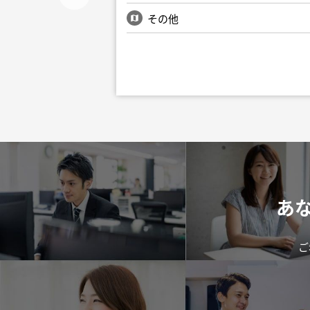
新宿・文京・千代
その他
あ
ご