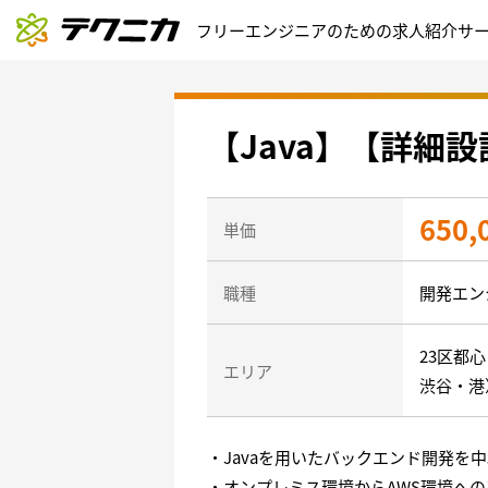
フリーエンジニアのための求人紹介サ
【Java】【詳細
650,
単価
職種
開発エン
23区都
エリア
渋谷・港
・Javaを用いたバックエンド開発
・オンプレミス環境からAWS環境へ