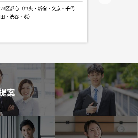
開発エンジニア
23区都心（中央・新宿・文京・千代
田・渋谷・港）
23区都心（中
田・渋谷・港）
提案
す。