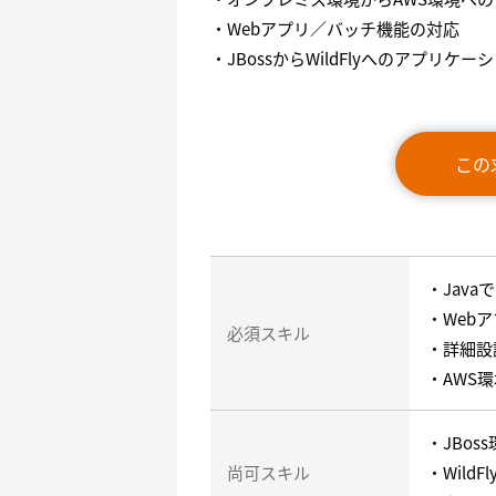
・Webアプリ／バッチ機能の対応
・JBossからWildFlyへのアプリ
この
・Jav
・Web
必須スキル
・詳細設
・AWS
・JBos
尚可スキル
・Wild