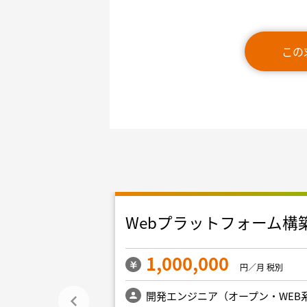
この
Webプラットフォーム構
1,000,000
／月 税別
円／月 税別
ープン・WEB系）
開発エンジニア（オープン・WEB