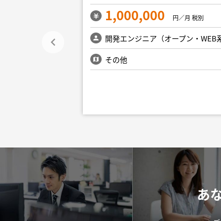
1,000,000
円／月 税別
円／月 税別
ープン・WEB系）
開発エンジニア（オープン・WEB
新宿・文京・千代
その他
あ