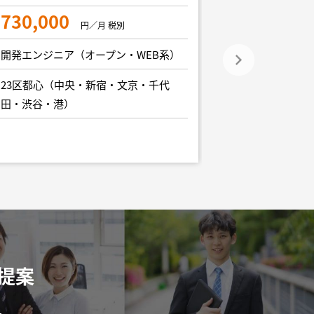
集
730,000
円／月 税別
900,000
開発エンジニア（オープン・WEB系）
開発エンジニア
23区都心（中央・新宿・文京・千代
田・渋谷・港）
23区都心（中
田・渋谷・港）
提案