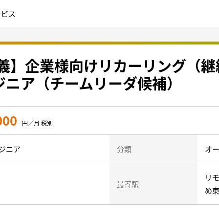
ービス
定義】企業様向けリカーリング（
ジニア（チームリーダ候補）
000
円／月 税別
ジニア
分類
オー
リモ
最寄駅
め