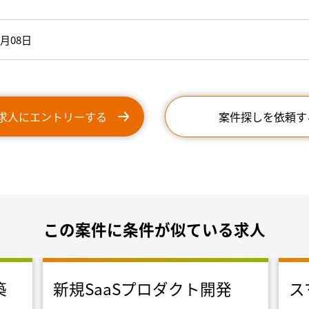
6月08日
求人にエントリーする
案件探しを依頼す
この案件に条件が似ている求人
築
新規SaaSプロダクト開発
ス