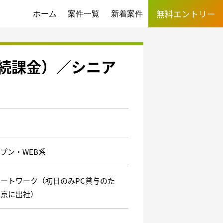
無料エントリー
ホーム
案件一覧
新着案件
継続課金）／シニア
プン・WEB系
ートワーク（初日のみPC貸与のた
東京に出社）