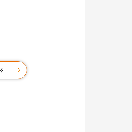
行う
る
験