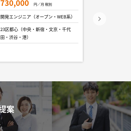
730,000
円／月 税別
900,000
開発エンジニア（オープン・WEB系）
開発エンジニア
23区都心（中央・新宿・文京・千代
田・渋谷・港）
23区都心（中
田・渋谷・港）
提案
す。