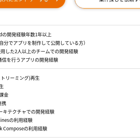
oidの開発経験年数1年以上
自分でアプリを制作して公開している方）
を使用した2人以上のチームでの開発経験
P通信を行うアプリの開発経験
ストリーミング)再生
生
課金
連携
アーキテクチャでの開発経験
tinesの利用経験
ck Composeの利用経験