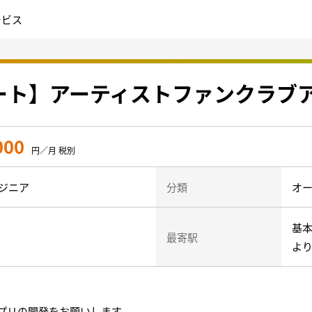
ービス
リモート】アーティストファンクラブ
000
円／月 税別
ジニア
分類
オー
基本
最寄駅
よ
プリの開発をお願いします。