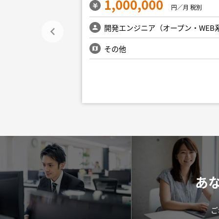
1,000,000
円／月 税別
円／月 税別
ープン・WEB系）
開発エンジニア（オープン・WEB
新宿・文京・千代
その他
あ
ご