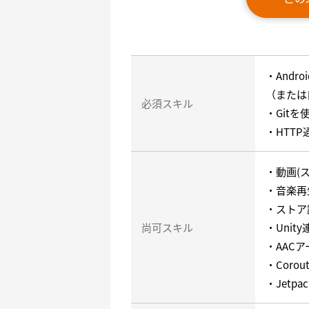
・Andr
（または
必須スキル
・Git
・HTT
・動画(
・音楽再
・ストア
尚可スキル
・Unity
・AAC
・Corou
・Jetpa