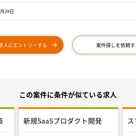
8月29日
求人にエントリーする
案件探しを依頼す
この案件に条件が似ている求人
築
新規SaaSプロダクト開発
ス