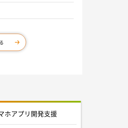
る
マホアプリ開発支援
フルスタッ
集