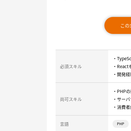
この
・Type
必須スキル
・Reac
・開発経
・PHP
尚可スキル
・サーバ
・消費者
言語
PHP