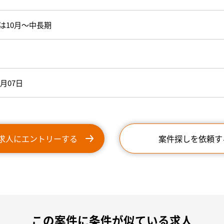
は10月～中長期
9月07日
求人にエントリーする
案件探しを依頼す
この案件に条件が似ている求人