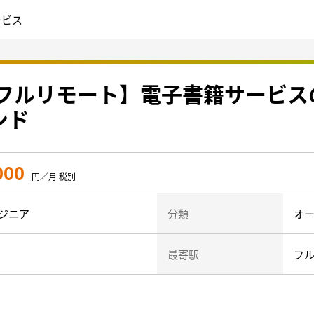
ービス
pt】【フルリモート】電子書籍サービ
ンド
000
円／月 税別
ジニア
分類
オー
最寄駅
フ