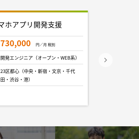
マホアプリ開発支援
フルスタッ
集
730,000
円／月 税別
900,000
開発エンジニア（オープン・WEB系）
開発エンジニア
23区都心（中央・新宿・文京・千代
田・渋谷・港）
23区都心（中
田・渋谷・港）