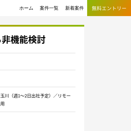
無料エントリー
ホーム
案件一覧
新着案件
る非機能検討
玉川（週1～2日出社予定）／リモー
併用