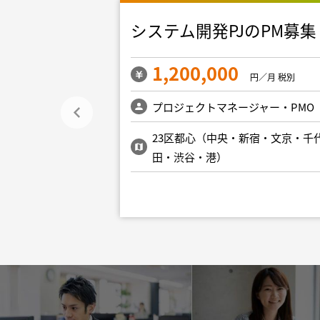
開発（PM)
システム開発PJのPM募集
1,200,000
円／月 税別
円／月 税別
ジャー・PMO
プロジェクトマネージャー・PMO
新宿・文京・千代
23区都心（中央・新宿・文京・千
田・渋谷・港）