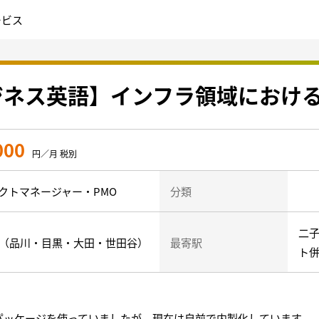
ービス
ビジネス英語】インフラ領域におけ
000
円／月 税別
クトマネージャー・PMO
分類
二子
部（品川・目黒・大田・世田谷）
最寄駅
ト
外パッケージを使っていましたが、現在は自前で内製化しています。