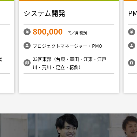
システム開発
P
800,000
円／月 税別
プロジェクトマネージャー・PMO
代
23区東部（台東・墨田・江東・江戸
川・荒川・足立・葛飾）