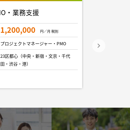
MO・業務支援
次世代サービ
プロダクトP
1,200,000
円／月 税別
1,400,0
プロジェクトマネージャー・PMO
プロジェクトマ
23区都心（中央・新宿・文京・千代
田・渋谷・港）
その他