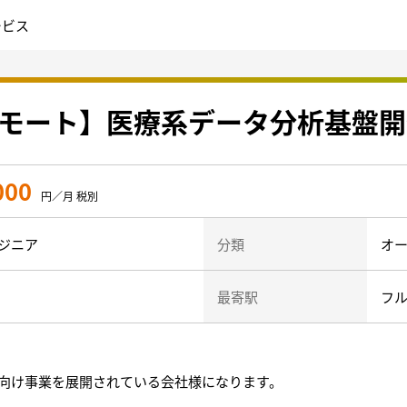
ービス
リモート】医療系データ分析基盤
000
円／月 税別
ジニア
分類
オー
最寄駅
フ
向け事業を展開されている会社様になります。