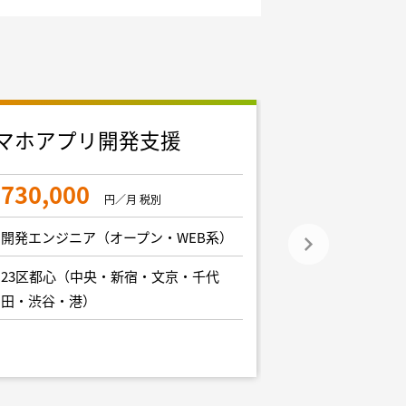
マホアプリ開発支援
フルスタッ
集
730,000
円／月 税別
900,000
開発エンジニア（オープン・WEB系）
開発エンジニア
23区都心（中央・新宿・文京・千代
田・渋谷・港）
23区都心（中
田・渋谷・港）