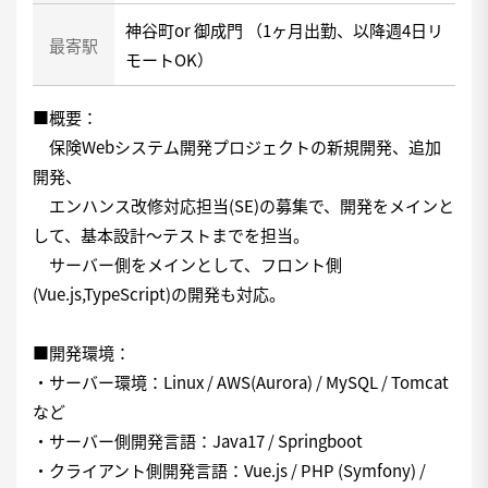
神谷町or 御成門 （1ヶ月出勤、以降週4日リ
最寄駅
モートOK）
■概要：
保険Webシステム開発プロジェクトの新規開発、追加
開発、
エンハンス改修対応担当(SE)の募集で、開発をメインと
して、基本設計〜テストまでを担当。
サーバー側をメインとして、フロント側
(Vue.js,TypeScript)の開発も対応。
■開発環境：
・サーバー環境：Linux / AWS(Aurora) / MySQL / Tomcat
など
・サーバー側開発言語：Java17 / Springboot
・クライアント側開発言語：Vue.js / PHP (Symfony) /