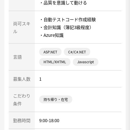
・品質を意識して動ける
・自動テストコード作成経験
尚可スキ
・会計知識（簿記3級程度）
ル
・Azure知識
ASP.NET
C#/C#.NET
言語
HTML/XHTML
Javascript
募集人数
1
こだわり
持ち帰り・在宅
条件
勤務時間
9:00-18:00