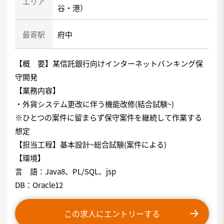
エリア
谷・港）
最寄駅
府中
【概 要】某信託銀行向けインターネットバンキング保
守開発
【業務内容】
・外貨システム更改に伴う機能改修(結合試験~)
※ひとつの案件に留まらず保守案件を継続して作業する
想定
【担当工程】基本設計~総合試験(案件による)
【環境】
言 語：Java8、PL/SQL、jsp
DB：Oracle12
この求人にエントリーする