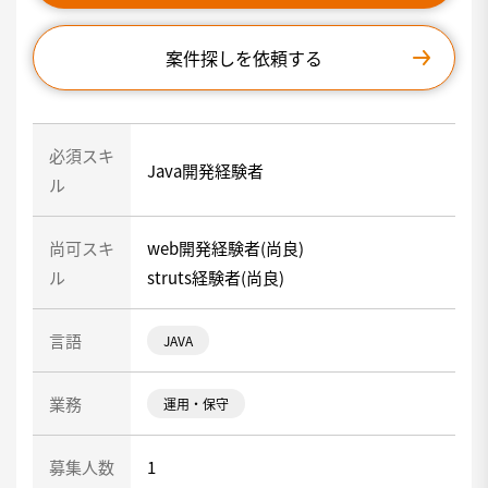
案件探しを依頼する
必須スキ
Java開発経験者
ル
尚可スキ
web開発経験者(尚良)
ル
struts経験者(尚良)
言語
JAVA
業務
運用・保守
募集人数
1