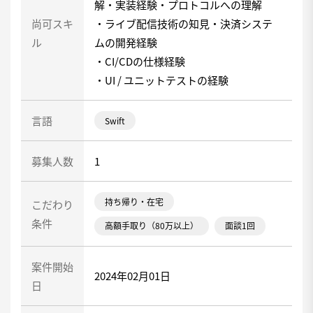
解・実装経験・プロトコルへの理解
尚可スキ
・ライブ配信技術の知見・決済システ
ル
ムの開発経験
・CI/CDの仕様経験
・UI / ユニットテストの経験
言語
Swift
募集人数
1
持ち帰り・在宅
こだわり
条件
高額手取り（80万以上）
面談1回
案件開始
2024年02月01日
日