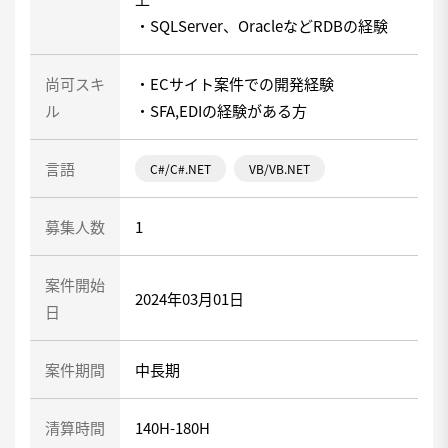
・SQLServer、OracleなどRDBの経験
尚可スキ
・ECサイト案件での開発経験
ル
・SFA,EDIの経験がある方
言語
C#/C#.NET
VB/VB.NET
募集人数
1
案件開始
2024年03月01日
日
案件期間
中長期
清算時間
140H-180H