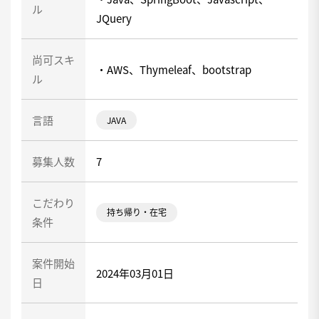
ル
JQuery
尚可スキ
・AWS、Thymeleaf、bootstrap
ル
言語
JAVA
募集人数
7
こだわり
持ち帰り・在宅
条件
案件開始
2024年03月01日
日