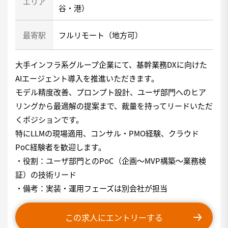
エリア
谷・港）
最寄駅
フルリモート（地方可）
大手インフラ系グループ企業にて、基幹業務DXに向けた
AIエージェント導入を推進いただきます。
モデル精度改善、プロンプト設計、ユーザ部門へのヒア
リングから最適解の提案まで、裁量を持ってリードいただ
くポジションです。
特にLLMの現場適用、コンサル・PMO経験、クラウド
PoC経験者を歓迎します。
・役割：ユーザ部門とのPoC（企画〜MVP構築〜業務検
証）の技術リード
・備考：実装・運用フェーズは別会社が担当
この求人にエントリーする