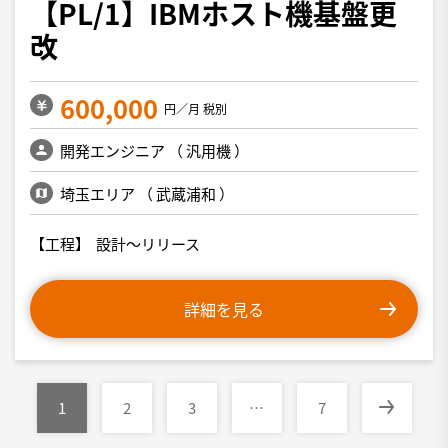
【PL/1】IBMホスト機基盤更
改
600,000
円／月 税別
開発エンジニア
（
汎用機
）
埼玉エリア
（
武蔵浦和
）
【工程】 設計～リリース
詳細を見る
1
2
3
…
7