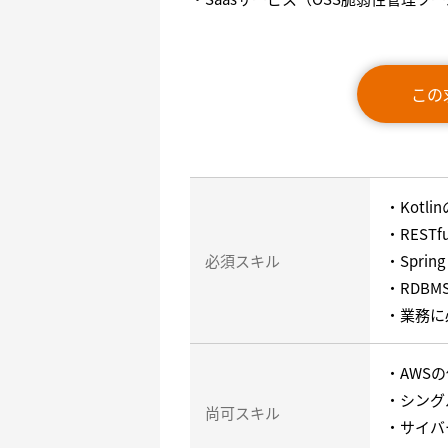
この
・Kotl
・REST
必須スキル
・Spri
・RDBM
・業務に
・AWS
・シング
尚可スキル
・サイバ