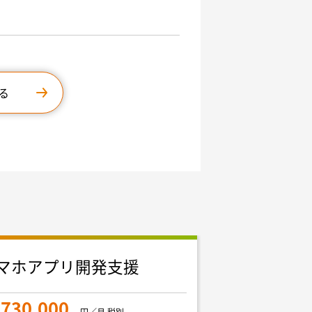
る
マホアプリ開発支援
フルスタッ
集
730,000
円／月 税別