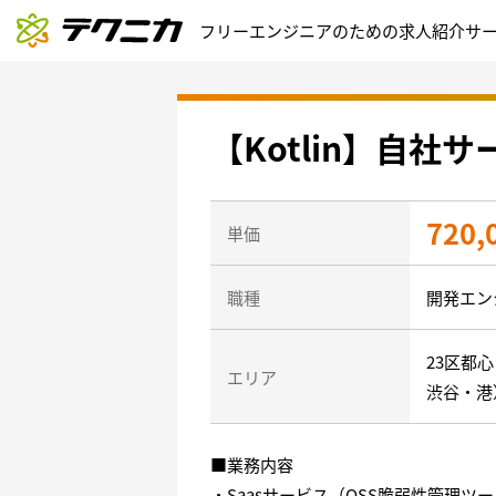
フリーエンジニアのための求人紹介サ
【Kotlin】自社
720,
単価
職種
開発エン
23区都
エリア
渋谷・港
■業務内容
・Saasサービス（OSS脆弱性管理