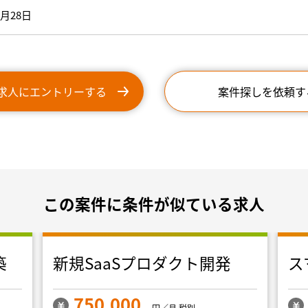
6月28日
求人にエントリーする
案件探しを依頼す
この案件に条件が似ている求人
築
新規SaaSプロダクト開発
ス
750,000
円／月 税別