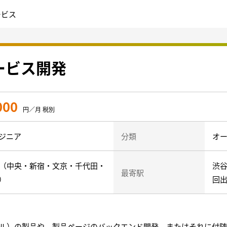
ービス
サービス開発
000
円／月 税別
ジニア
分類
オー
心（中央・新宿・文京・千代田・
渋谷
最寄駅
）
回
ツール）の製品や、製品ページのバックエンド開発、またはそれに付