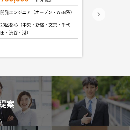
900,000
開発エンジニア（オープン・WEB系）
開発エンジニア
23区都心（中央・新宿・文京・千代
田・渋谷・港）
23区都心（中
田・渋谷・港）
提案
す。