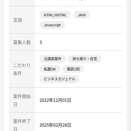
HTML/XHTML
JAVA
言語
Javascript
募集人数
3
元請直案件
持ち帰り・在宅
こだわり
私服OK
面談1回
条件
ビジネスカジュアル
案件開始
2022年12月01日
日
案件終了
2025年02月28日
日