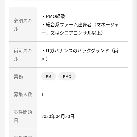
・PMO経験
必須スキ
・総合系ファーム出身者（マネージャ
ル
ー、又はシニアコンサル以上）
尚可スキ
・ITガバナンスのバックグランド（尚
ル
可）
業務
PM
PMO
募集人数
1
案件開始
2020年04月20日
日