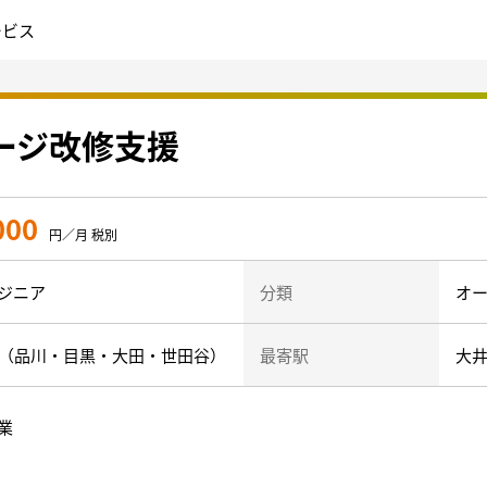
ービス
ケージ改修支援
000
円／月 税別
ジニア
分類
オー
部（品川・目黒・大田・世田谷）
最寄駅
大
業