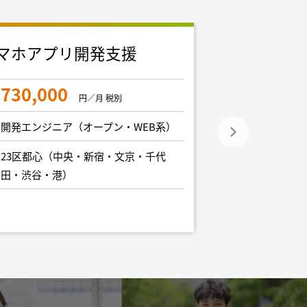
マホアプリ開発支援
フルスタッ
集
730,000
円／月 税別
900,000
開発エンジニア（オープン・WEB系）
開発エンジニア
23区都心（中央・新宿・文京・千代
田・渋谷・港）
23区都心（中
田・渋谷・港）