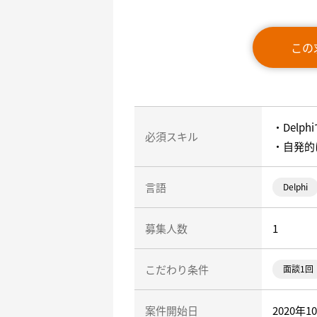
この
・Delp
必須スキル
・自発的
言語
Delphi
募集人数
1
こだわり条件
面談1回
案件開始日
2020年1