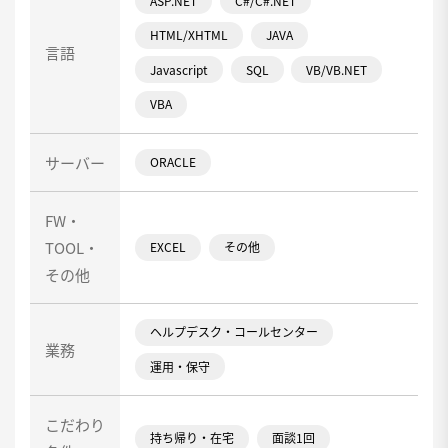
ASP.NET
C#/C#.NET
HTML/XHTML
JAVA
言語
Javascript
SQL
VB/VB.NET
VBA
サーバー
ORACLE
FW・
TOOL・
EXCEL
その他
その他
ヘルプデスク・コールセンター
業務
運用・保守
こだわり
持ち帰り・在宅
面談1回